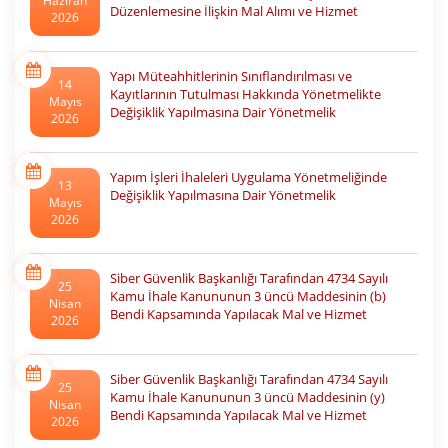
Haziran
Düzenlemesine İlişkin Mal Alımı ve Hizmet
2026
Alımlarına Dair 2026 Yılı Uygulama İşleri İçin Ön
Yeterlik Alan İstekli Listesi
Yapı Müteahhitlerinin Sınıflandırılması ve
14
Kayıtlarının Tutulması Hakkında Yönetmelikte
Mayıs
Değişiklik Yapılmasına Dair Yönetmelik
2026
Yapım İşleri İhaleleri Uygulama Yönetmeliğinde
13
Değişiklik Yapılmasına Dair Yönetmelik
Mayıs
2026
Siber Güvenlik Başkanlığı Tarafından 4734 Sayılı
25
Kamu İhale Kanununun 3 üncü Maddesinin (b)
Nisan
Bendi Kapsamında Yapılacak Mal ve Hizmet
2026
Alımları ile Yapım İşlerine İlişkin Usul ve Esaslar
(Karar Sayısı: 11220)
Siber Güvenlik Başkanlığı Tarafından 4734 Sayılı
25
Kamu İhale Kanununun 3 üncü Maddesinin (y)
Nisan
Bendi Kapsamında Yapılacak Mal ve Hizmet
2026
Alımlarına İlişkin Usul ve Esaslar (Karar Sayısı: