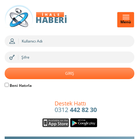
Menü
Beni Hatırla
Destek Hattı
0312
442 82 30