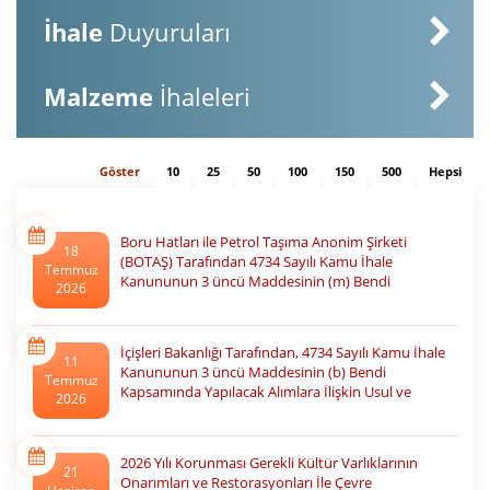
İhale
Duyuruları
Malzeme
İhaleleri
Göster
10
25
50
100
150
500
Hepsi
Boru Hatları ile Petrol Taşıma Anonim Şirketi
18
(BOTAŞ) Tarafından 4734 Sayılı Kamu İhale
Temmuz
Kanununun 3 üncü Maddesinin (m) Bendi
2026
Kapsamında Yapılacak Alımlara İlişkin Usul ve
Esaslar (Karar Sayısı: 11549)
İçişleri Bakanlığı Tarafından, 4734 Sayılı Kamu İhale
11
Kanununun 3 üncü Maddesinin (b) Bendi
Temmuz
Kapsamında Yapılacak Alımlara İlişkin Usul ve
2026
Esaslarda Değişiklik Yapılmasına Dair Usul ve
Esaslar (Karar Sayısı: 11527)
2026 Yılı Korunması Gerekli Kültür Varlıklarının
21
Onarımları ve Restorasyonları İle Çevre