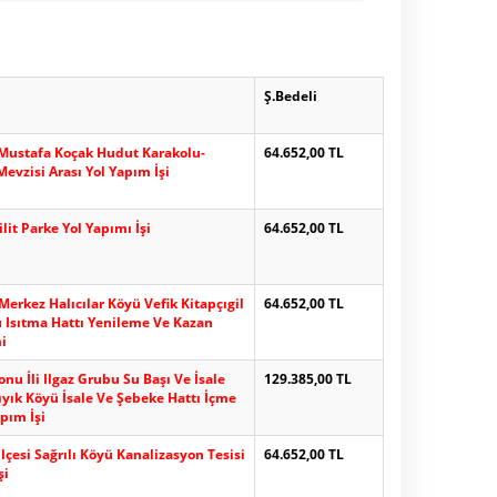
Ş.Bedeli
i Mustafa Koçak Hudut Karakolu-
64.652,00 TL
Mevzisi Arası Yol Yapım İşi
lit Parke Yol Yapımı İşi
64.652,00 TL
Merkez Halıcılar Köyü Vefik Kitapçıgil
64.652,00 TL
u Isıtma Hattı Yenileme Ve Kazan
i
nu İli Ilgaz Grubu Su Başı Ve İsale
129.385,00 TL
Kıyık Köyü İsale Ve Şebeke Hattı İçme
pım İşi
lçesi Sağrılı Köyü Kanalizasyon Tesisi
64.652,00 TL
şi