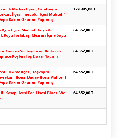
nu İli Merkez İlçesi, Çatalzeytin
129.385,00 TL
Bozkurt İlçesi, İnebolu İlçesi Muhtelif
Depo Bakım Onarımı Yapım İşi
li Ağın İlçesi Modanlı Köyü Ve
64.652,00 TL
k Köyü Tarlabaşı Mezrası İçme Suyu
esi Karataş Ve Kayahisar İle Arıcak
64.652,00 TL
Küplüce Köyleri Taş Duvar Yapımı
nu İli Araç İlçesi, Taşköprü
64.652,00 TL
evrekani İlçesi, Daday İlçesi Muhtelif
Depo Bakım Onarımı Yapım İşi
İli Keşap İlçesi Fen Lisesi Binası Wc
64.652,00 TL
ı