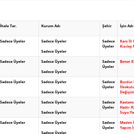
İhale Tar.
Kurum Adı
Şehir
İşin Adı
Sadece Üyeler
Sadece Üyeler
Sadece
Kars İl
Üyeler
Kızılay 
Sadece Üyeler
Sadece Üyeler
Sadece Üyeler
Sadece
Beton Ki
Üyeler
Sadece Üyeler
Sadece Üyeler
Sadece Üyeler
Sadece
Burdur 
Üyeler
İlkokul
Sadece Üyeler
Değişim
Sadece Üyeler
Sadece Üyeler
Sadece
Kastamo
Üyeler
Hattı- 
Sadece Üyeler
Suyu Ya
Sadece Üyeler
Sadece Üyeler
Sadece
Maden İ
Üyeler
Yapım İ
Sadece Üyeler