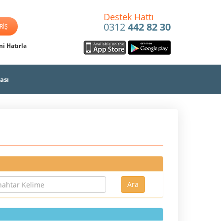
Destek Hattı
0312
442 82 30
i Hatırla
ası