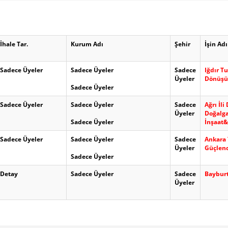
İhale Tar.
Kurum Adı
Şehir
İşin Adı
Sadece Üyeler
Sadece Üyeler
Sadece
Iğdır T
Üyeler
Dönüşüm
Sadece Üyeler
Sadece Üyeler
Sadece Üyeler
Sadece
Ağrı İl
Üyeler
Doğalg
Sadece Üyeler
İnşaat&
Sadece Üyeler
Sadece Üyeler
Sadece
Ankara 
Üyeler
Güçlend
Sadece Üyeler
Detay
Sadece Üyeler
Sadece
Bayburt
Üyeler