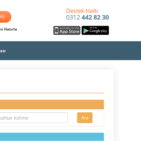
Destek Hattı
0312
442 82 30
i Hatırla
ası