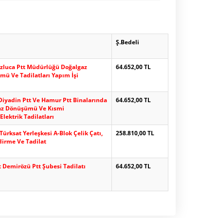
Ş.Bedeli
uzluca Ptt Müdürlüğü Doğalgaz
64.652,00 TL
ü Ve Tadilatları Yapım İşi
i Diyadin Ptt Ve Hamur Ptt Binalarında
64.652,00 TL
az Dönüşümü Ve Kısmi
Elektrik Tadilatları
Türksat Yerleşkesi A-Blok Çelik Çatı,
258.810,00 TL
irme Ve Tadilat
 Demirözü Ptt Şubesi Tadilatı
64.652,00 TL