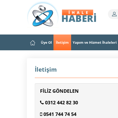
Üye Ol
İletişim
Yapım ve Hizmet İhaleleri
İletişim
FİLİZ GÖNDELEN
0312 442 82 30
0541 744 74 54