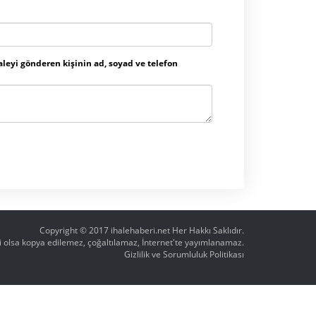
aleyi gönderen kişinin ad, soyad ve telefon
Copyright © 2017
ihalehaberi.net
Her Hakkı Saklıdır.
ahi olsa kopya edilemez, çoğaltılamaz, İnternet'te yayımlanamaz.
Gizlilik ve Sorumluluk Politikası