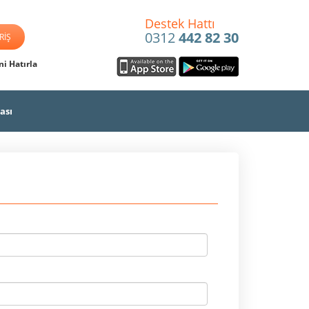
Destek Hattı
0312
442 82 30
i Hatırla
ası