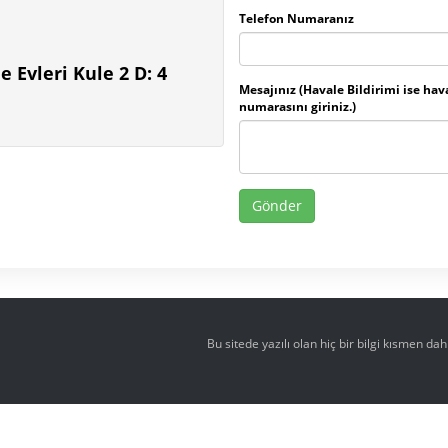
Telefon Numaranız
Evleri Kule 2 D: 4
Mesajınız (Havale Bildirimi ise hav
numarasını giriniz.)
Bu sitede yazılı olan hiç bir bilgi kısmen d