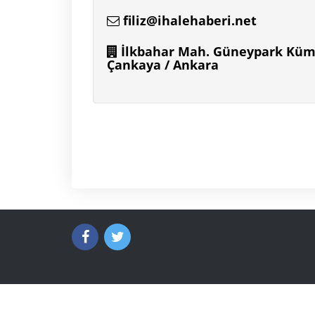
filiz@ihalehaberi.net
İlkbahar Mah. Güneypark Küme 
Çankaya / Ankara