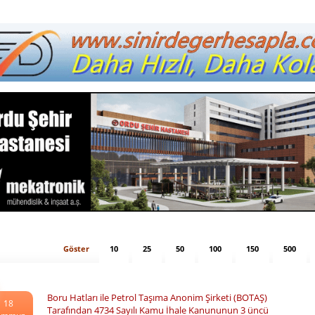
Göster
10
25
50
100
150
500
Boru Hatları ile Petrol Taşıma Anonim Şirketi (BOTAŞ)
18
Tarafından 4734 Sayılı Kamu İhale Kanununun 3 üncü